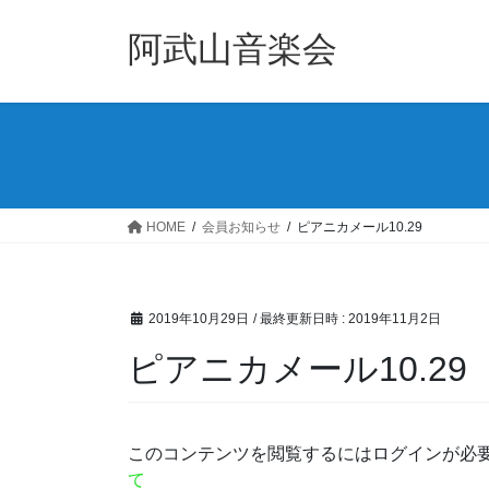
コ
ナ
ン
ビ
阿武山音楽会
テ
ゲ
ン
ー
ツ
シ
へ
ョ
ス
ン
キ
に
ッ
移
HOME
会員お知らせ
ピアニカメール10.29
プ
動
2019年10月29日
/ 最終更新日時 :
2019年11月2日
ピアニカメール10.29
このコンテンツを閲覧するにはログインが必
て