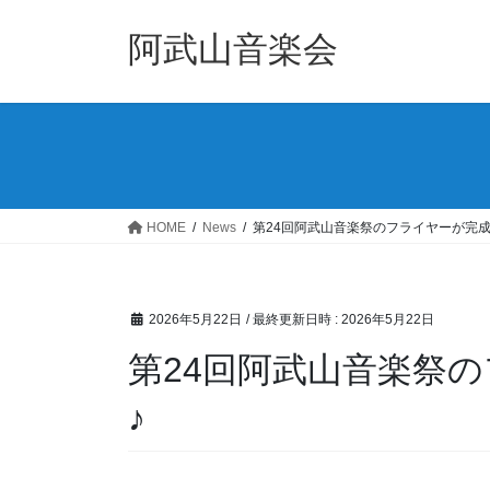
コ
ナ
ン
ビ
阿武山音楽会
テ
ゲ
ン
ー
ツ
シ
へ
ョ
ス
ン
キ
に
ッ
移
HOME
News
第24回阿武山音楽祭のフライヤーが完成
プ
動
2026年5月22日
/ 最終更新日時 :
2026年5月22日
第24回阿武山音楽祭
♪