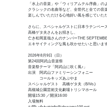
「水上の音楽」や「ウィリアムテル序曲」の
クラシックの名曲等など、全世代と全ての音
楽しんでいただける心地好い風を感じていた
さらに、スペシャルゲストに日本ラテンベー
高橋ゲタ夫さんをお招きし、
亡き松岡直哉さんのナンバーTHE SEPTEMBE
エキサイティングな風も吹かせたいと思いま
2026年8月9日（日）
第24回阿武山音楽祭
音楽祭テーマ「阿武山に吹く風♪」
出演 阿武山ファミリーシンフォニー
コールキッズあぶやま
スペシャルゲスト 高橋ゲタ夫（B/Vo.)
高槻城公園芸術文化劇場トリシマホール
開場15:30 ／開演16:00
入場無料
お問い合わせinfo@abuyama100.net