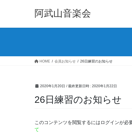
コ
ナ
ン
ビ
阿武山音楽会
テ
ゲ
ン
ー
ツ
シ
へ
ョ
ス
ン
キ
に
ッ
移
HOME
会員お知らせ
26日練習のお知らせ
プ
動
2020年1月20日
/ 最終更新日時 :
2020年1月22日
26日練習のお知らせ
このコンテンツを閲覧するにはログインが必
て