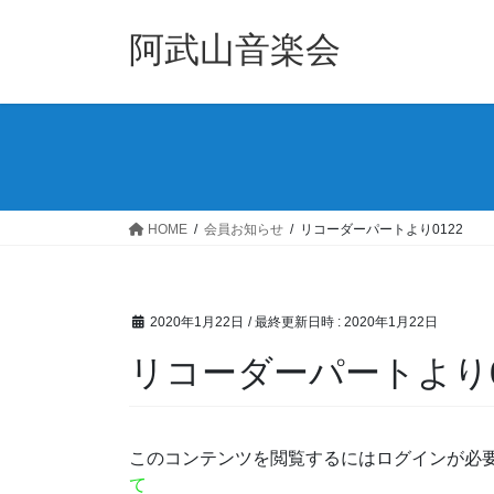
コ
ナ
ン
ビ
阿武山音楽会
テ
ゲ
ン
ー
ツ
シ
へ
ョ
ス
ン
キ
に
ッ
移
HOME
会員お知らせ
リコーダーパートより0122
プ
動
2020年1月22日
/ 最終更新日時 :
2020年1月22日
リコーダーパートより0
このコンテンツを閲覧するにはログインが必
て