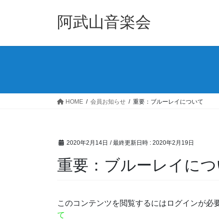
コ
ナ
ン
ビ
阿武山音楽会
テ
ゲ
ン
ー
ツ
シ
へ
ョ
ス
ン
キ
に
ッ
移
HOME
会員お知らせ
重要：ブルーレイについて
プ
動
2020年2月14日
/ 最終更新日時 :
2020年2月19日
重要：ブルーレイにつ
このコンテンツを閲覧するにはログインが必
て