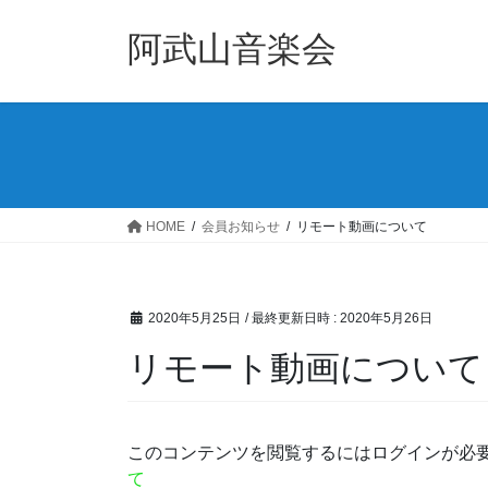
コ
ナ
ン
ビ
阿武山音楽会
テ
ゲ
ン
ー
ツ
シ
へ
ョ
ス
ン
キ
に
ッ
移
HOME
会員お知らせ
リモート動画について
プ
動
2020年5月25日
/ 最終更新日時 :
2020年5月26日
リモート動画について
このコンテンツを閲覧するにはログインが必
て