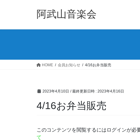
コ
ナ
ン
ビ
阿武山音楽会
テ
ゲ
ン
ー
ツ
シ
へ
ョ
ス
ン
キ
に
ッ
移
HOME
会員お知らせ
4/16お弁当販売
プ
動
2023年4月10日
/ 最終更新日時 :
2023年4月16日
4/16お弁当販売
このコンテンツを閲覧するにはログインが必
て